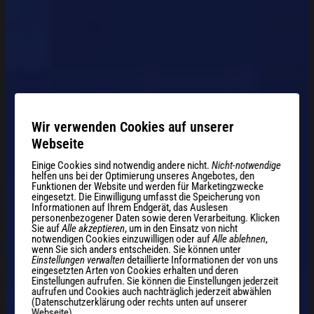
Wir verwenden Cookies auf unserer
Webseite
Einige Cookies sind notwendig andere nicht.
Nicht-notwendige
Elektronikentwicklung in
helfen uns bei der Optimierung unseres Angebotes, den
Funktionen der Website und werden für Marketingzwecke
eingesetzt. Die Einwilligung umfasst die Speicherung von
Perfektion
Informationen auf Ihrem Endgerät, das Auslesen
personenbezogener Daten sowie deren Verarbeitung. Klicken
Sie auf
Alle akzeptieren
, um in den Einsatz von nicht
notwendigen Cookies einzuwilligen oder auf
Alle ablehnen
,
Von nano- bis kilo-Bereiche: Bei unseren
wenn Sie sich anders entscheiden. Sie können unter
Einstellungen verwalten
detaillierte Informationen der von uns
Elektronikentwicklungen bewegen wir uns sicher
eingesetzten Arten von Cookies erhalten und deren
in einem breiten Spektrum von Strömen und
Einstellungen aufrufen. Sie können die Einstellungen jederzeit
aufrufen und Cookies auch nachträglich jederzeit abwählen
Spannungen. Dabei sind wir Experten sowohl in
(Datenschutzerklärung oder rechts unten auf unserer
Webseite).